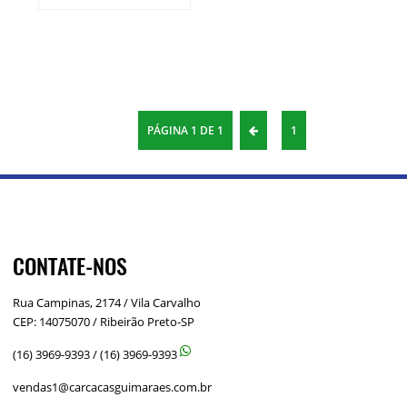
PÁGINA 1 DE 1
1
CONTATE-NOS
Rua Campinas, 2174 / Vila Carvalho
CEP: 14075070 / Ribeirão Preto-SP
(16) 3969-9393
/
(16) 3969-9393
vendas1@carcacasguimaraes.com.br